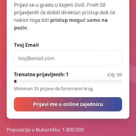
Prijavi se u gradu u kojem živiš. Prvih 50
prijavljenih će dobiti direktan pristup dok će
nakon toga biti
pristup moguć samo na
poziv
.
Tvoj Email
Trenutno prijavljenih:
1
Cilj: 50
Minimum 50 prijava da formiramo krug.
Prijavi me u online zajednicu
Populacija u Bukureštu: 1.800.000