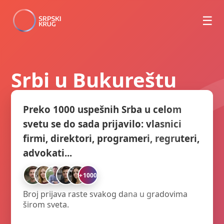
☰
Srbi u Bukureštu
Preko 1000 uspešnih Srba u celom
svetu se do sada prijavilo: vlasnici
firmi, direktori, programeri, regruteri,
advokati...
+1000
Broj prijava raste svakog dana u gradovima
širom sveta.