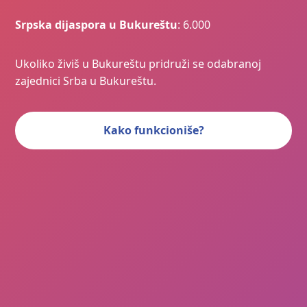
Srpska dijaspora u Bukureštu
: 6.000
Ukoliko živiš u Bukureštu pridruži se odabranoj
zajednici Srba u Bukureštu.
Kako funkcioniše?