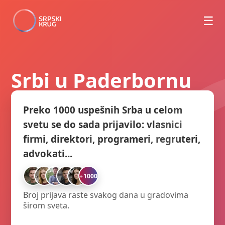
☰
Srbi u Paderbornu
Preko 1000 uspešnih Srba u celom
svetu se do sada prijavilo: vlasnici
firmi, direktori, programeri, regruteri,
advokati...
+1000
Broj prijava raste svakog dana u gradovima
širom sveta.