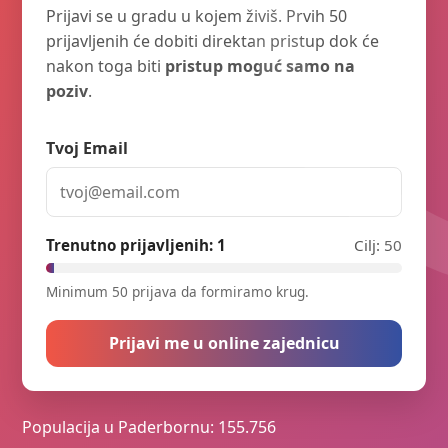
Prijavi se u gradu u kojem živiš. Prvih 50
prijavljenih će dobiti direktan pristup dok će
nakon toga biti
pristup moguć samo na
poziv
.
Tvoj Email
Trenutno prijavljenih:
1
Cilj: 50
Minimum 50 prijava da formiramo krug.
Prijavi me u online zajednicu
Populacija u Paderbornu: 155.756