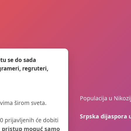
tu se do sada
ogrameri, regruteri,
Populacija u Nikozi
ovima širom sveta.
Srpska dijaspora u
0 prijavljenih će dobiti
i
pristup moguć samo