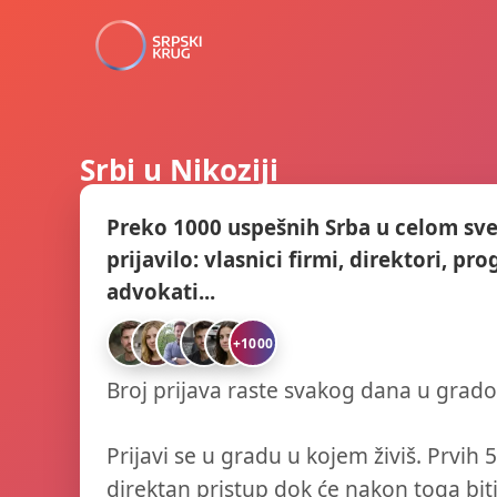
Srbi u Nikoziji
Preko 1000 uspešnih Srba u celom sve
prijavilo: vlasnici firmi, direktori, pr
advokati...
+1000
Broj prijava raste svakog dana u grad
Prijavi se u gradu u kojem živiš. Prvih 5
direktan pristup dok će nakon toga bit