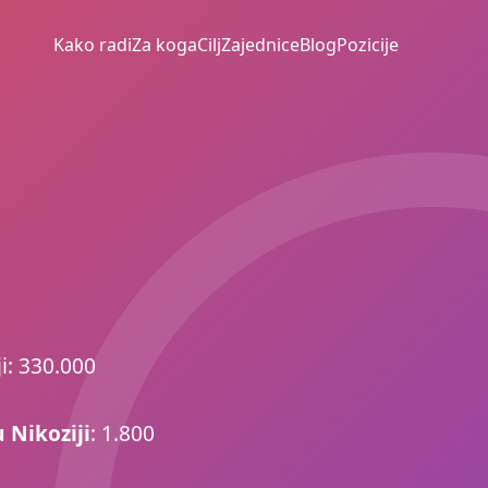
Kako radi
Za koga
Cilj
Zajednice
Blog
Pozicije
ji: 330.000
 Nikoziji
: 1.800