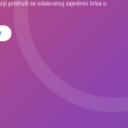
ziji pridruži se odabranoj zajednici Srba u
?