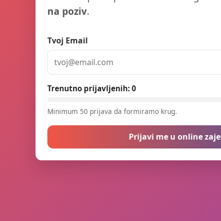
na poziv
.
Tvoj Email
Trenutno prijavljenih:
0
Minimum 50 prijava da formiramo krug.
Prijavi me u online zaj