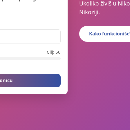
Ukoliko živiš u Niko
Nikoziji.
Kako funkcioniše
Cilj: 50
ednicu