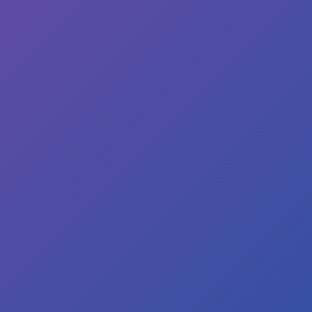
×
Imaš konkretno pitanje?
Ostavi email ako želiš da se povežeš sa ostalim
Srbima u svetu ili da dobiješ pomoć zajednice.
Email adresa
→