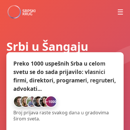
☰
Srbi u Šangaju
Preko 1000 uspešnih Srba u celom
svetu se do sada prijavilo: vlasnici
firmi, direktori, programeri, regruteri,
advokati...
+1000
Broj prijava raste svakog dana u gradovima
širom sveta.