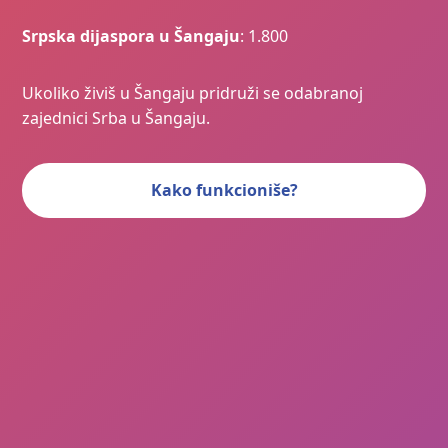
Srpska dijaspora u Šangaju
: 1.800
Ukoliko živiš u Šangaju pridruži se odabranoj
zajednici Srba u Šangaju.
Kako funkcioniše?