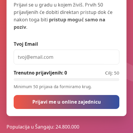
Prijavi se u gradu u kojem živiš. Prvih 50
prijavljenih će dobiti direktan pristup dok će
nakon toga biti
pristup moguć samo na
poziv
.
Tvoj Email
Trenutno prijavljenih:
0
Cilj: 50
Minimum 50 prijava da formiramo krug.
Prijavi me u online zajednicu
Populacija u Šangaju: 24.800.000