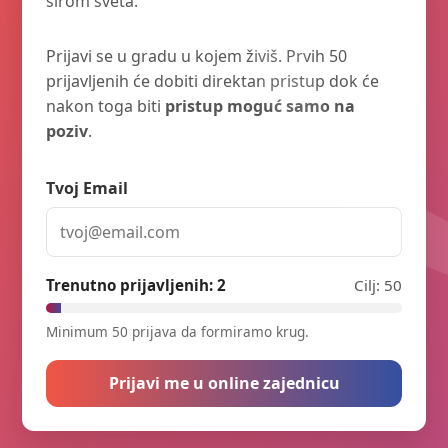
širom sveta.
Prijavi se u gradu u kojem živiš. Prvih 50
prijavljenih će dobiti direktan pristup dok će
nakon toga biti
pristup moguć samo na
poziv
.
Tvoj Email
Trenutno prijavljenih:
2
Cilj: 50
Minimum 50 prijava da formiramo krug.
Prijavi me u online zajednicu