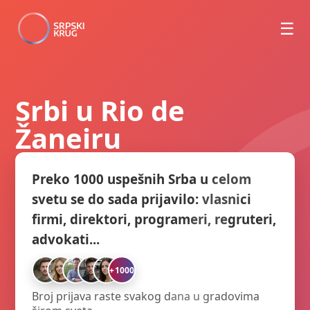
☰
Srbi u Rio de
Žaneiru
Preko 1000 uspešnih Srba u celom
svetu se do sada prijavilo: vlasnici
firmi, direktori, programeri, regruteri,
advokati...
+1000
Broj prijava raste svakog dana u gradovima