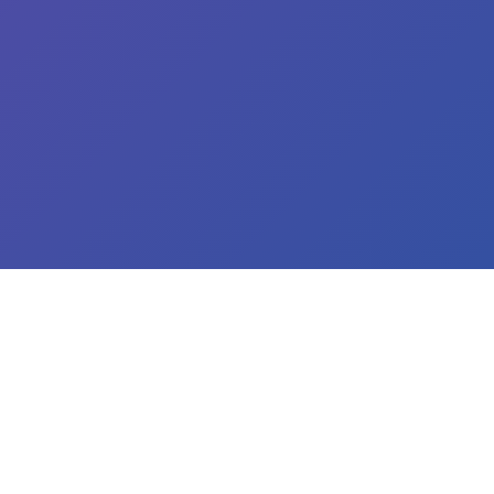
Život u Rio de Žaneiru
Rio de Žaneiro je veliki obalski grad poznat