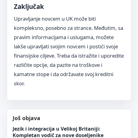
Zaključak
Upravljanje novcem u UK može biti
kompleksno, posebno za strance. Međutim, sa
pravim informacijama i uslugama, možete
lakše upravljati svojim novcem i postići svoje
finansijske ciljeve. Treba da istražite i uporedite
različite opcije, da pazite na troškove i
kamatne stope i da održavate svoj kreditni
skor.
Još objava
Jezik i integracija u Velikoj Britaniji:
Kompletan vodič za nove doseljenike