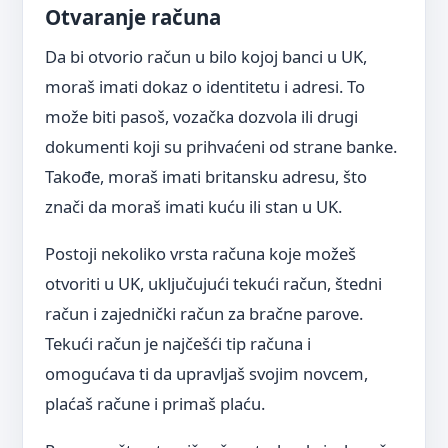
Otvaranje računa
Da bi otvorio račun u bilo kojoj banci u UK,
moraš imati dokaz o identitetu i adresi. To
može biti pasoš, vozačka dozvola ili drugi
dokumenti koji su prihvaćeni od strane banke.
Takođe, moraš imati britansku adresu, što
znači da moraš imati kuću ili stan u UK.
Postoji nekoliko vrsta računa koje možeš
otvoriti u UK, uključujući tekući račun, štedni
račun i zajednički račun za bračne parove.
Tekući račun je najčešći tip računa i
omogućava ti da upravljaš svojim novcem,
plaćaš račune i primaš plaću.