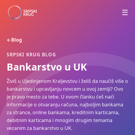
☰
Blog
←
SRPSKI KRUG BLOG
Bankarstvo u UK
Živiš u Ujedinjenom Kraljevstvu i želiš da naučiš više o
bankarstvu i upravljanju novcem u ovoj zemlji? Ovo
je pravo mesto za tebe. U ovom članku ćeš naći
informacije o otvaranju računa, najboljim bankama
za strance, online bankama, kreditnim karticama,
debitnim karticama i mnogim drugim temama
vezanim za bankarstvo u UK.