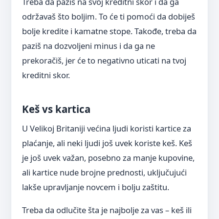
Treba da paziš na svoj kreditni skor i da ga
održavaš što boljim. To će ti pomoći da dobiješ
bolje kredite i kamatne stope. Takođe, treba da
paziš na dozvoljeni minus i da ga ne
prekoračiš, jer će to negativno uticati na tvoj
kreditni skor.
Keš vs kartica
U Velikoj Britaniji većina ljudi koristi kartice za
plaćanje, ali neki ljudi još uvek koriste keš. Keš
je još uvek važan, posebno za manje kupovine,
ali kartice nude brojne prednosti, uključujući
lakše upravljanje novcem i bolju zaštitu.
Treba da odlučite šta je najbolje za vas – keš ili