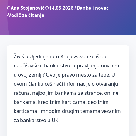
○
Ana Stojanović
◇
14.05.2026.
§
Banke i novac
•
Vodič za čitanje
Živiš u Ujedinjenom Kraljevstvu i želiš da
naučiš više o bankarstvu i upravljanju novcem
u ovoj zemlji? Ovo je pravo mesto za tebe. U
ovom članku ćeš naći informacije o otvaranju
računa, najboljim bankama za strance, online
bankama, kreditnim karticama, debitnim
karticama i mnogim drugim temama vezanim
za bankarstvo u UK.