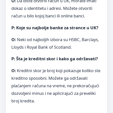
O:
Da biste otvorili račun u UK, morate imati
dokaz o identitetu i adresi. Možete otvoriti
račun u bilo kojoj banci ili online banci.
P: Koje su najbolje banke za strance u UK?
O:
Neki od najboljih izbora su HSBC, Barclays,
Lloyds i Royal Bank of Scotland.
P: Šta je kreditni skor i kako ga održavati?
O:
Kreditni skor je broj koji pokazuje koliko ste
kreditno sposobni. Možete ga održavati
plaćanjem računa na vreme, ne prekoračujući
dozvoljeni minus i ne aplicirajući za preveliki
broj kredita.