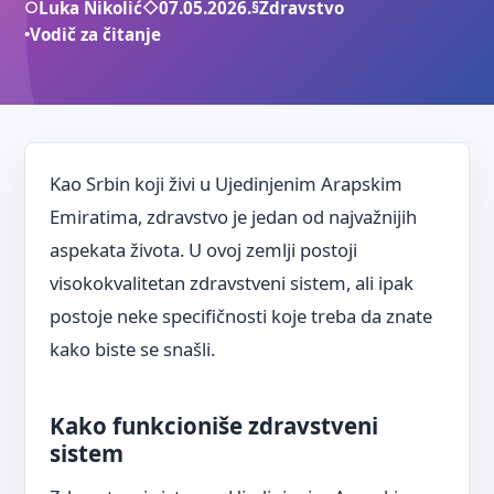
○
Luka Nikolić
◇
07.05.2026.
§
Zdravstvo
•
Vodič za čitanje
Kao Srbin koji živi u Ujedinjenim Arapskim
Emiratima, zdravstvo je jedan od najvažnijih
aspekata života. U ovoj zemlji postoji
visokokvalitetan zdravstveni sistem, ali ipak
postoje neke specifičnosti koje treba da znate
kako biste se snašli.
Kako funkcioniše zdravstveni
sistem