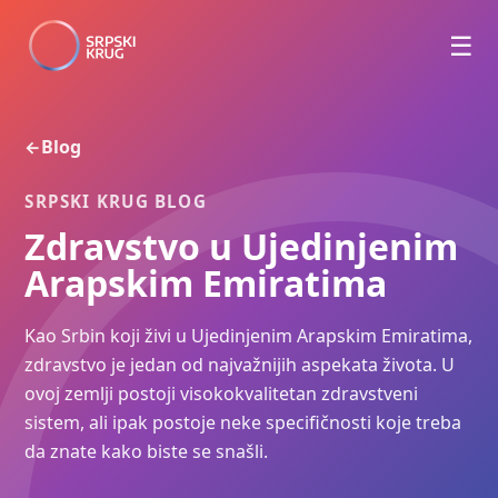
☰
Blog
←
SRPSKI KRUG BLOG
Zdravstvo u Ujedinjenim
Arapskim Emiratima
Kao Srbin koji živi u Ujedinjenim Arapskim Emiratima,
zdravstvo je jedan od najvažnijih aspekata života. U
ovoj zemlji postoji visokokvalitetan zdravstveni
sistem, ali ipak postoje neke specifičnosti koje treba
da znate kako biste se snašli.