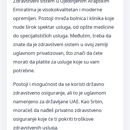
Zdravstveni sistem u Ujedinjenim Arapskim
Emiratima je visokokvalitetan i moderne
opremljen. Postoji mreža bolnica i klinika koje
nude širok spektar usluga, od opšte medicine
do specijalističkih usluga. Međutim, treba da
znate da je zdravstveni sistem u ovoj zemlji
uglavnom privatizovan, što znači da ćete
morati da platite za usluge koje su vam
potrebne.
Postoji i mogućnost da se koristi državno
zdravstveno osiguranje, ali to je uglavnom
namenjeno za državljane UAE. Kao Srbin,
moraćeš da nađeš privatno zdravstveno
osiguranje koje će ti pokriti troškove
zdravstvenih usluga.