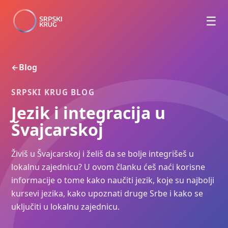
☰
Blog
←
SRPSKI KRUG BLOG
Jezik i integracija u
Švajcarskoj
Živiš u Švajcarskoj i želiš da se bolje integrišeš u
lokalnu zajednicu? U ovom članku ćeš naći korisne
informacije o tome kako naučiti jezik, koje su najbolji
kursevi jezika, kako upoznati druge Srbe i kako se
uključiti u lokalnu zajednicu.