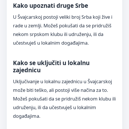
Kako upoznati druge Srbe
U Švajcarskoj postoji veliki broj Srba koji žive i
rade u zemlji. Možeš pokušati da se pridružiš
nekom srpskom klubu ili udruženju, ili da
učestvuješ u lokalnim događajima.
Kako se uključiti u lokalnu
zajednicu
Uključivanje u lokalnu zajednicu u Švajcarskoj
može biti teško, ali postoji više načina za to.
Možeš pokušati da se pridružiš nekom klubu ili
udruženju, ili da učestvuješ u lokalnim
događajima.