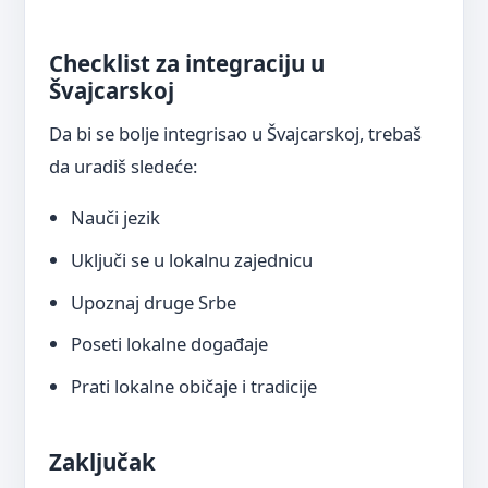
Checklist za integraciju u
Švajcarskoj
Da bi se bolje integrisao u Švajcarskoj, trebaš
da uradiš sledeće:
Nauči jezik
Uključi se u lokalnu zajednicu
Upoznaj druge Srbe
Poseti lokalne događaje
Prati lokalne običaje i tradicije
Zaključak