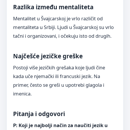
Razlika između mentaliteta
Mentalitet u Švajcarskoj je vrlo različit od
mentaliteta u Srbiji. Ljudi u Švajcarskoj su vrlo
tačni i organizovani, i očekuju isto od drugih.
Najčešće jezičke greške
Postoji više jezičkih grešaka koje ljudi čine
kada uče njemački ili francuski jezik. Na
primer, često se greši u upotrebi glagola i
imenica.
Pitanja i odgovori
P: Koji je najbolji način za naučiti jezik u