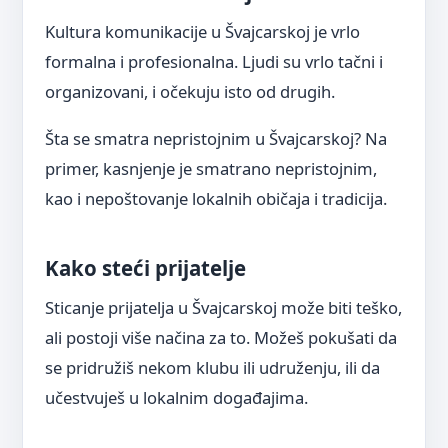
Kultura komunikacije u Švajcarskoj je vrlo
formalna i profesionalna. Ljudi su vrlo tačni i
organizovani, i očekuju isto od drugih.
Šta se smatra nepristojnim u Švajcarskoj? Na
primer, kasnjenje je smatrano nepristojnim,
kao i nepoštovanje lokalnih običaja i tradicija.
Kako steći prijatelje
Sticanje prijatelja u Švajcarskoj može biti teško,
ali postoji više načina za to. Možeš pokušati da
se pridružiš nekom klubu ili udruženju, ili da
učestvuješ u lokalnim događajima.