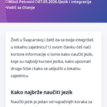
○
Miloš Petrović
◇
07.05.2026.
§
Jezik i integracija
•
Vodič za čitanje
Živiš u Švajcarskoj i želiš da se bolje integrišeš
u lokalnu zajednicu? U ovom članku ćeš naći
korisne informacije o tome kako naučiti jezik,
koje su najbolji kursevi jezika, kako upoznati
druge Srbe i kako se uključiti u lokalnu
zajednicu.
Kako najbrže naučiti jezik
Naučiti jezik je jedan od najvažnijih koraka za