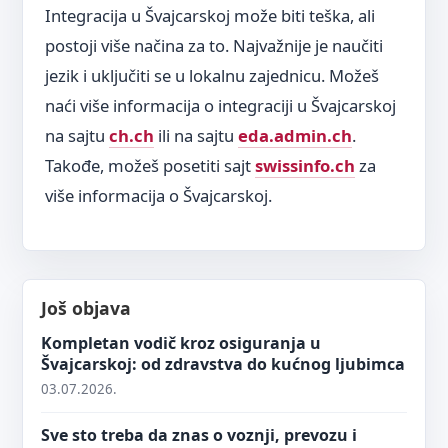
Integracija u Švajcarskoj može biti teška, ali
postoji više načina za to. Najvažnije je naučiti
jezik i uključiti se u lokalnu zajednicu. Možeš
naći više informacija o integraciji u Švajcarskoj
na sajtu
ch.ch
ili na sajtu
eda.admin.ch
.
Takođe, možeš posetiti sajt
swissinfo.ch
za
više informacija o Švajcarskoj.
Još objava
Kompletan vodič kroz osiguranja u
Švajcarskoj: od zdravstva do kućnog ljubimca
03.07.2026.
Sve sto treba da znas o voznji, prevozu i