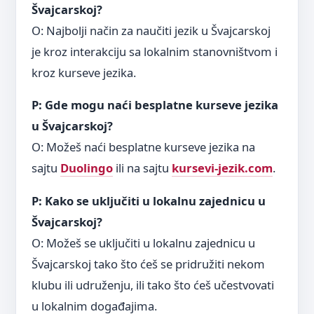
Švajcarskoj?
O: Najbolji način za naučiti jezik u Švajcarskoj
je kroz interakciju sa lokalnim stanovništvom i
kroz kurseve jezika.
P: Gde mogu naći besplatne kurseve jezika
u Švajcarskoj?
O: Možeš naći besplatne kurseve jezika na
sajtu
Duolingo
ili na sajtu
kursevi-jezik.com
.
P: Kako se uključiti u lokalnu zajednicu u
Švajcarskoj?
O: Možeš se uključiti u lokalnu zajednicu u
Švajcarskoj tako što ćeš se pridružiti nekom
klubu ili udruženju, ili tako što ćeš učestvovati
u lokalnim događajima.