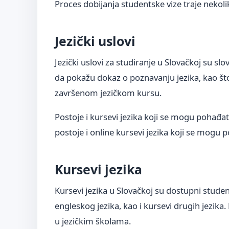
Proces dobijanja studentske vize traje nekoli
Jezički uslovi
Jezički uslovi za studiranje u Slovačkoj su slov
da pokažu dokaz o poznavanju jezika, kao što 
završenom jezičkom kursu.
Postoje i kursevi jezika koji se mogu pohađati
postoje i online kursevi jezika koji se mogu p
Kursevi jezika
Kursevi jezika u Slovačkoj su dostupni studen
engleskog jezika, kao i kursevi drugih jezika.
u jezičkim školama.