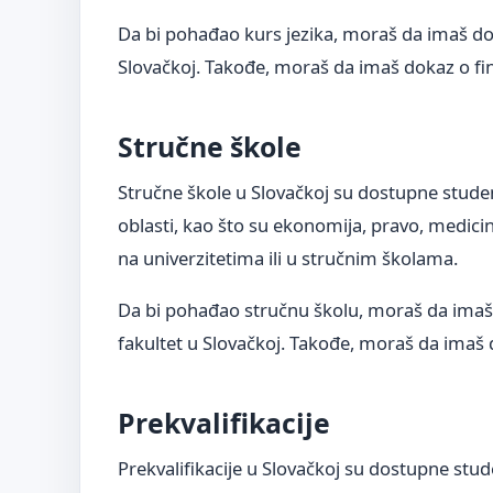
Da bi pohađao kurs jezika, moraš da imaš dok
Slovačkoj. Takođe, moraš da imaš dokaz o fin
Stručne škole
Stručne škole u Slovačkoj su dostupne student
oblasti, kao što su ekonomija, pravo, medici
na univerzitetima ili u stručnim školama.
Da bi pohađao stručnu školu, moraš da imaš
fakultet u Slovačkoj. Takođe, moraš da imaš d
Prekvalifikacije
Prekvalifikacije u Slovačkoj su dostupne studen