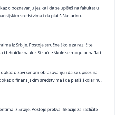
az o poznavanju jezika i da se upišeš na fakultet u
ansijskim sredstvima i da platiš školarinu.
ima iz Srbije. Postoje stručne škole za različite
na i tehničke nauke. Stručne škole se mogu pohađati
 dokaz o završenom obrazovanju i da se upišeš na
okaz o finansijskim sredstvima i da platiš školarinu.
tima iz Srbije. Postoje prekvalifikacije za različite