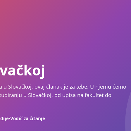
ovačkoj
ira u Slovačkoj, ovaj članak je za tebe. U njemu ćemo
studiranju u Slovačkoj, od upisa na fakultet do
dije
•
Vodič za čitanje