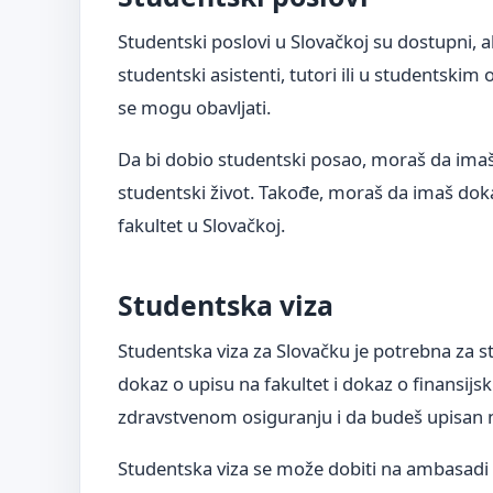
Studentski poslovi u Slovačkoj su dostupni, 
studentski asistenti, tutori ili u studentskim 
se mogu obavljati.
Da bi dobio studentski posao, moraš da imaš
studentski život. Takođe, moraš da imaš dok
fakultet u Slovačkoj.
Studentska viza
Studentska viza za Slovačku je potrebna za s
dokaz o upisu na fakultet i dokaz o finansi
zdravstvenom osiguranju i da budeš upisan na
Studentska viza se može dobiti na ambasadi Sl