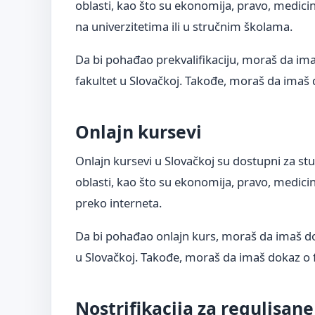
oblasti, kao što su ekonomija, pravo, medici
na univerzitetima ili u stručnim školama.
Da bi pohađao prekvalifikaciju, moraš da im
fakultet u Slovačkoj. Takođe, moraš da imaš d
Onlajn kursevi
Onlajn kursevi u Slovačkoj su dostupni za stud
oblasti, kao što su ekonomija, pravo, medici
preko interneta.
Da bi pohađao onlajn kurs, moraš da imaš do
u Slovačkoj. Takođe, moraš da imaš dokaz o fi
Nostrifikacija za regulisane