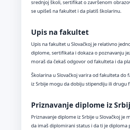
srednjoj školi, sertifikat o završenom obraz
se upišeš na fakultet i da platiš školarinu.
Upis na fakultet
Upis na fakultet u Slovačkoj je relativno je
diplome, sertifikata i dokaza o poznavanju jez
moraš da čekaš odgovor od fakulteta i da pla
Školarina u Slovačkoj varira od fakulteta do 
iz Srbije mogu da dobiju stipendiju ili drugu 
Priznavanje diplome iz Srbi
Priznavanje diplome iz Srbije u Slovačkoj je
da imaš diplomirani status i da ti je diploma 