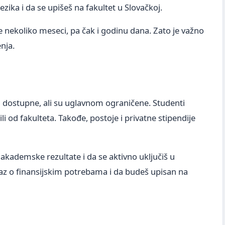
ika i da se upišeš na fakultet u Slovačkoj.
je nekoliko meseci, pa čak i godinu dana. Zato je važno
nja.
su dostupne, ali su uglavnom ograničene. Studenti
i od fakulteta. Takođe, postoje i privatne stipendije
akademske rezultate i da se aktivno uključiš u
az o finansijskim potrebama i da budeš upisan na