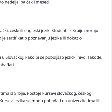
ko nedelja, pa čak i meseci.
ački, češki ili engleski jezik. Studenti iz Srbije moraju
je sertifikat o poznavanju jezika ili dokaz o
 u Slovačkoj, kako bi se poboljšao jezički nivo. Takođe,
ohađati.
tima iz Srbije. Postoje kursevi slovačkog, češkog i
 Kursevi jezika se mogu pohađati na univerzitetima ili