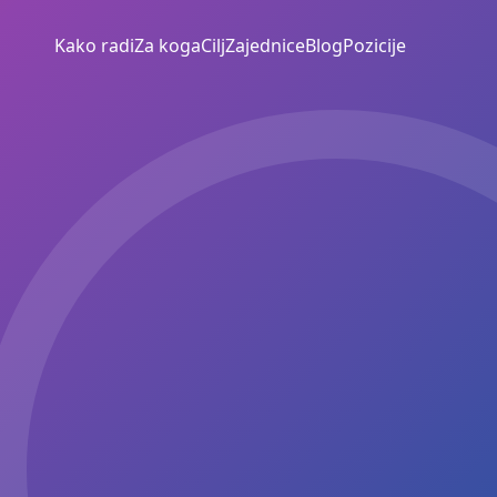
Kako radi
Za koga
Cilj
Zajednice
Blog
Pozicije