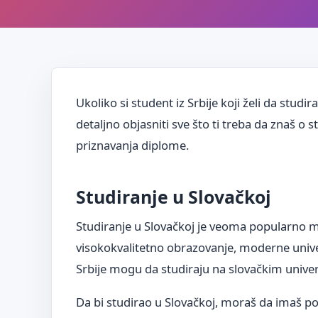
Ukoliko si student iz Srbije koji želi da studi
detaljno objasniti sve što ti treba da znaš o 
priznavanja diplome.
Studiranje u Slovačkoj
Studiranje u Slovačkoj je veoma popularno m
visokokvalitetno obrazovanje, moderne univer
Srbije mogu da studiraju na slovačkim unive
Da bi studirao u Slovačkoj, moraš da imaš 