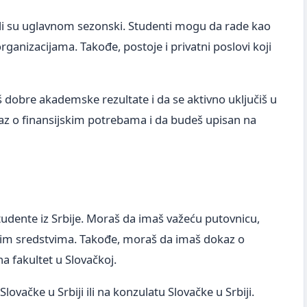
ali su uglavnom sezonski. Studenti mogu da rade kao
organizacijama. Takođe, postoje i privatni poslovi koji
 dobre akademske rezultate i da se aktivno uključiš u
az o finansijskim potrebama i da budeš upisan na
tudente iz Srbije. Moraš da imaš važeću putovnicu,
jskim sredstvima. Takođe, moraš da imaš dokaz o
 fakultet u Slovačkoj.
ovačke u Srbiji ili na konzulatu Slovačke u Srbiji.