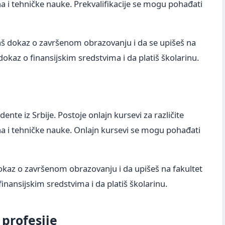
na i tehničke nauke. Prekvalifikacije se mogu pohađati
aš dokaz o završenom obrazovanju i da se upišeš na
okaz o finansijskim sredstvima i da platiš školarinu.
ente iz Srbije. Postoje onlajn kursevi za različite
na i tehničke nauke. Onlajn kursevi se mogu pohađati
kaz o završenom obrazovanju i da upišeš na fakultet
nansijskim sredstvima i da platiš školarinu.
 profesije