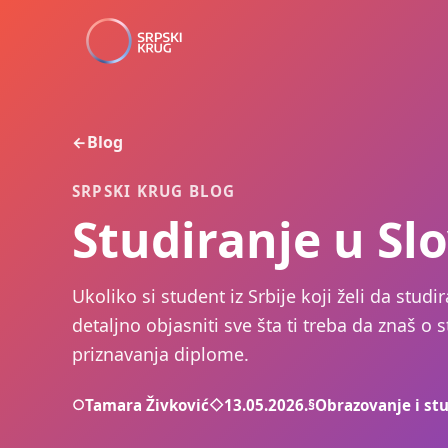
Blog
←
SRPSKI KRUG BLOG
Studiranje u Sl
Ukoliko si student iz Srbije koji želi da stud
detaljno objasniti sve šta ti treba da znaš o 
priznavanja diplome.
○
Tamara Živković
◇
13.05.2026.
§
Obrazovanje i stu