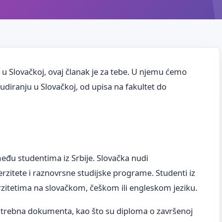
ra u Slovačkoj, ovaj članak je za tebe. U njemu ćemo
studiranju u Slovačkoj, od upisa na fakultet do
eđu studentima iz Srbije. Slovačka nudi
zitete i raznovrsne studijske programe. Studenti iz
rzitetima na slovačkom, češkom ili engleskom jeziku.
potrebna dokumenta, kao što su diploma o završenoj