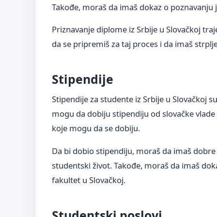
Takođe, moraš da imaš dokaz o poznavanju jez
Priznavanje diplome iz Srbije u Slovačkoj tra
da se pripremiš za taj proces i da imaš strplje
Stipendije
Stipendije za studente iz Srbije u Slovačkoj 
mogu da dobiju stipendiju od slovačke vlade il
koje mogu da se dobiju.
Da bi dobio stipendiju, moraš da imaš dobre 
studentski život. Takođe, moraš da imaš dok
fakultet u Slovačkoj.
Studentski poslovi