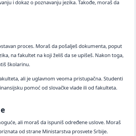
ovanju i dokaz o poznavanju jezika. Takođe, moraš da
dnostavan proces. Moraš da pošalješ dokumenta, poput
ika, na fakultet na koji želiš da se upišeš. Nakon toga,
tiš školarinu.
fakulteta, ali je uglavnom veoma pristupačna. Studenti
finansijsku pomoć od slovačke vlade ili od fakulteta.
je
 moguće, ali moraš da ispuniš određene uslove. Moraš
priznata od strane Ministarstva prosvete Srbije.