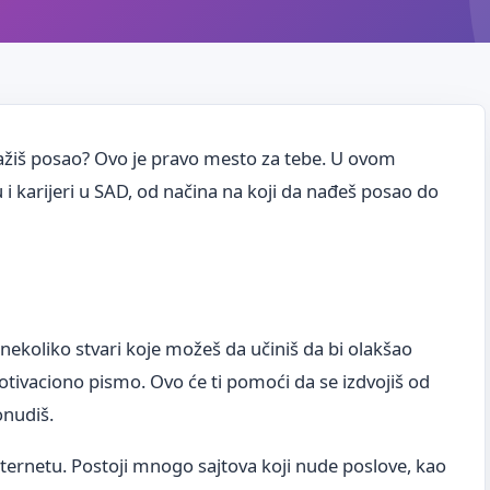
ažiš posao? Ovo je pravo mesto za tebe. U ovom
u i karijeri u SAD, od načina na koji da nađeš posao do
 nekoliko stvari koje možeš da učiniš da bi olakšao
otivaciono pismo. Ovo će ti pomoći da se izdvojiš od
onudiš.
ternetu. Postoji mnogo sajtova koji nude poslove, kao