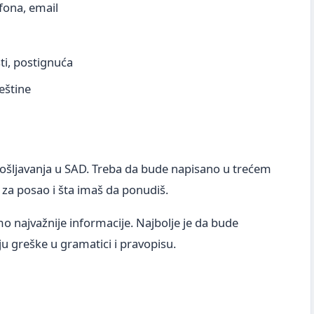
efona, email
ti, postignuća
veštine
ošljavanja u SAD. Treba da bude napisano u trećem
n za posao i šta imaš da ponudiš.
mo najvažnije informacije. Najbolje je da bude
u greške u gramatici i pravopisu.