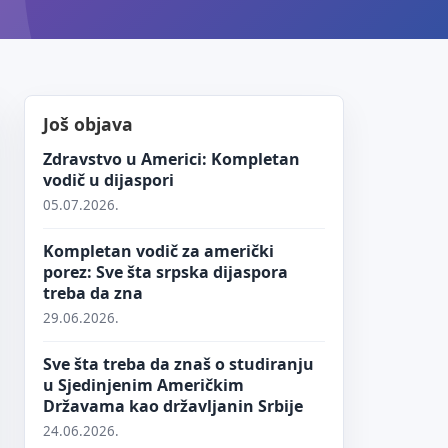
Još objava
Zdravstvo u Americi: Kompletan
vodič u dijaspori
05.07.2026.
Kompletan vodič za američki
porez: Sve šta srpska dijaspora
treba da zna
29.06.2026.
Sve šta treba da znaš o studiranju
u Sjedinjenim Američkim
Državama kao državljanin Srbije
24.06.2026.