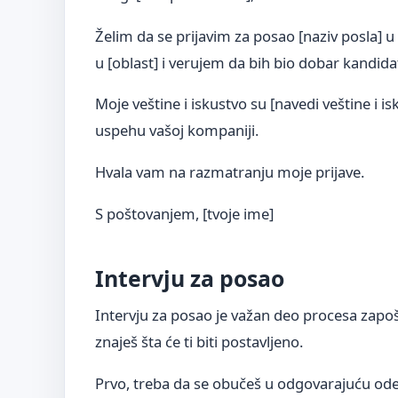
Želim da se prijavim za posao [naziv posla] 
u [oblast] i verujem da bih bio dobar kandidat
Moje veštine i iskustvo su [navedi veštine i 
uspehu vašoj kompaniji.
Hvala vam na razmatranju moje prijave.
S poštovanjem, [tvoje ime]
Intervju za posao
Intervju za posao je važan deo procesa zapoš
znaješ šta će ti biti postavljeno.
Prvo, treba da se obučeš u odgovarajuću ode