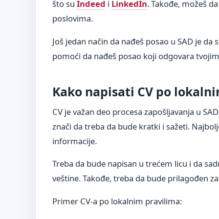
što su
Indeed
i
LinkedIn
. Takođe, možeš da p
poslovima.
Još jedan način da nađeš posao u SAD je da se
pomoći da nađeš posao koji odgovara tvojim 
Kako napisati CV po lokaln
CV je važan deo procesa zapošljavanja u SAD
znači da treba da bude kratki i sažeti. Najbol
informacije.
Treba da bude napisan u trećem licu i da sadr
veštine. Takođe, treba da bude prilagođen za s
Primer CV-a po lokalnim pravilima: