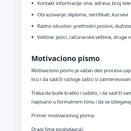
Kontakt informacije: ime, adresa, broj tel
Obrazovanje: diplome, sertifikati, kursevi
Radno iskustvo: prethodni poslovi, dužnos
Veštine: jezici, računarske veštine, druge 
Motivaciono pismo
Motivaciono pismo je važan deo procesa zap
licu i da sadrži razloge zašto si zainteresova
Treba da bude kratko i sažeto, i da sadrži sa
napisano u formalnom tonu i da se izbegavaj
Primer motivacionog pisma:
Dragi [ime poslodavca],