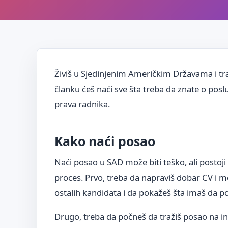
Živiš u Sjedinjenim Američkim Državama i tr
članku ćeš naći sve šta treba da znate o posl
prava radnika.
Kako naći posao
Naći posao u SAD može biti teško, ali postoji
proces. Prvo, treba da napraviš dobar CV i m
ostalih kandidata i da pokažeš šta imaš da p
Drugo, treba da počneš da tražiš posao na in