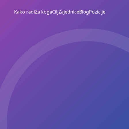
Kako radi
Za koga
Cilj
Zajednice
Blog
Pozicije