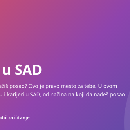
a u SAD
ražiš posao? Ovo je pravo mesto za tebe. U ovom
u i karijeri u SAD, od načina na koji da nađeš posao
dič za čitanje