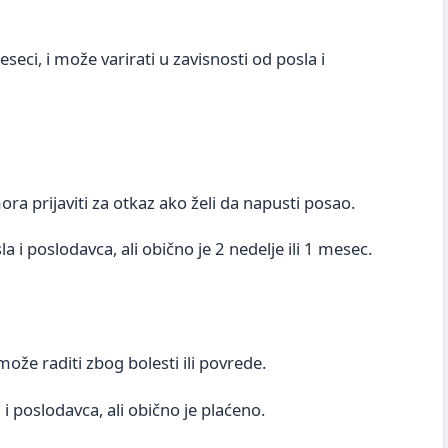
seci, i može varirati u zavisnosti od posla i
ra prijaviti za otkaz ako želi da napusti posao.
a i poslodavca, ali obično je 2 nedelje ili 1 mesec.
ože raditi zbog bolesti ili povrede.
i poslodavca, ali obično je plaćeno.