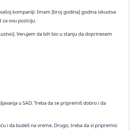
u vašoj kompaniji. Imam [broj godina] godina iskustva
 za ovu poziciju.
iskustvo]. Verujem da bih bio u stanju da doprinesem
ljavanja u SAD. Treba da se pripremiš dobro i da
ću i da budeš na vreme. Drugo, treba da si pripremio