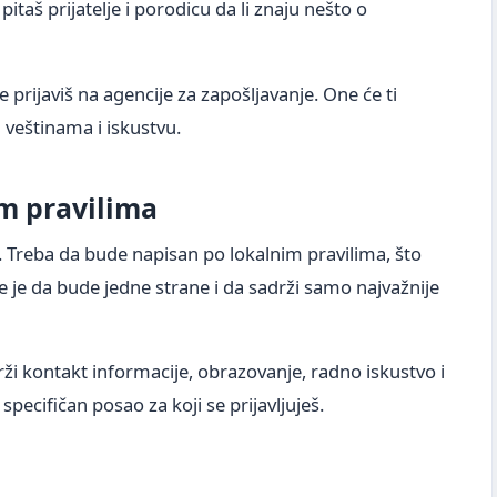
itaš prijatelje i porodicu da li znaju nešto o
 prijaviš na agencije za zapošljavanje. One će ti
veštinama i iskustvu.
im pravilima
. Treba da bude napisan po lokalnim pravilima, što
je je da bude jedne strane i da sadrži samo najvažnije
ži kontakt informacije, obrazovanje, radno iskustvo i
pecifičan posao za koji se prijavljuješ.