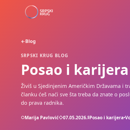
Blog
←
SRPSKI KRUG BLOG
Posao i karijer
Živiš u Sjedinjenim Američkim Državama i t
članku ćeš naći sve šta treba da znate o posl
do prava radnika.
○
Marija Pavlović
◇
07.05.2026.
§
Posao i karijera
•
Vo