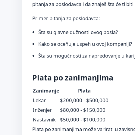
pitanja za poslodavca i da znaješ šta će ti biti
Primer pitanja za poslodavca:
Šta su glavne dužnosti ovog posla?
Kako se oceňuje uspeh u ovoj kompaniji?
Šta su mogućnosti za napredovanje u karij
Plata po zanimanjima
Zanimanje
Plata
Lekar
$200,000 - $500,000
Inženjer
$80,000 - $150,000
Nastavnik
$50,000 - $100,000
Plata po zanimanjima može varirati u zavisnos