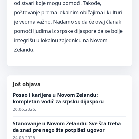
od stvari koje mogu pomoći. Takođe,
poštovanje prema lokalnim običajima i kulturi
je veoma važno. Nadamo se da će ovaj članak
pomoći ljudima iz srpske dijaspore da se bolje
integrišu u lokalnu zajednicu na Novom
Zelandu.
Još objava
Posao i karijera u Novom Zelandu:
kompletan vodič za srpsku dijasporu
26.06.2026.
Stanovanje u Novom Zelandu: Sve šta treba
da znaš pre nego šta potpišeš ugovor
24.06.2026.