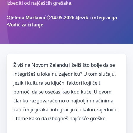
izbediti od najčešćih grešaka.
○
Jelena Marković
◇
14.05.2026.
§
Jezik i integracija
•
Vodič za čitanje
Živiš na Novom Zelandu i želiš što bolje da se
integrišeš u lokalnu zajednicu? U tom slučaju,
jezik i kultura su ključni faktori koji će ti
pomoći da se osećaš kao kod kuće. U ovom
članku razgovaraćemo o najboljim načinima
za učenje jezika, integraciji u lokalnu zajednicu
i tome kako da izbegneš najčešće greške.