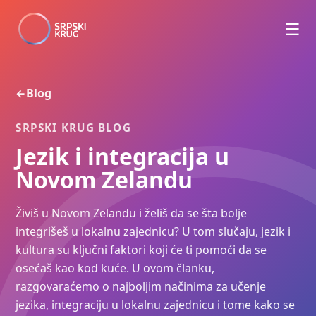
☰
Blog
←
SRPSKI KRUG BLOG
Jezik i integracija u
Novom Zelandu
Živiš u Novom Zelandu i želiš da se šta bolje
integrišeš u lokalnu zajednicu? U tom slučaju, jezik i
kultura su ključni faktori koji će ti pomoći da se
osećaš kao kod kuće. U ovom članku,
razgovaraćemo o najboljim načinima za učenje
jezika, integraciju u lokalnu zajednicu i tome kako se