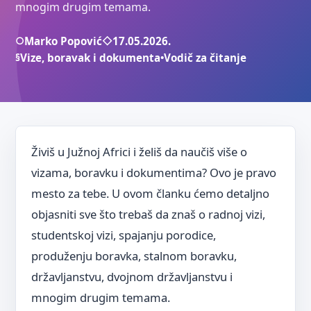
mnogim drugim temama.
○
Marko Popović
◇
17.05.2026.
§
Vize, boravak i dokumenta
•
Vodič za čitanje
Živiš u Južnoj Africi i želiš da naučiš više o
vizama, boravku i dokumentima? Ovo je pravo
mesto za tebe. U ovom članku ćemo detaljno
objasniti sve što trebaš da znaš o radnoj vizi,
studentskoj vizi, spajanju porodice,
produženju boravka, stalnom boravku,
državljanstvu, dvojnom državljanstvu i
mnogim drugim temama.